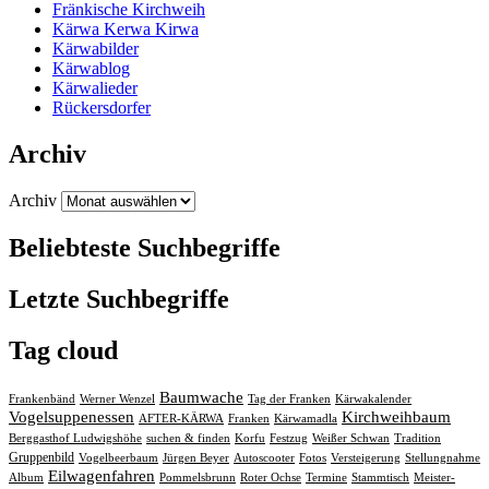
Fränkische Kirchweih
Kärwa Kerwa Kirwa
Kärwabilder
Kärwablog
Kärwalieder
Rückersdorfer
Archiv
Archiv
Beliebteste Suchbegriffe
Letzte Suchbegriffe
Tag cloud
Baumwache
Frankenbänd
Werner Wenzel
Tag der Franken
Kärwakalender
Kirchweihbaum
Vogelsuppenessen
Franken
AFTER-KÄRWA
Kärwamadla
Berggasthof Ludwigshöhe
suchen & finden
Korfu
Festzug
Weißer Schwan
Tradition
Gruppenbild
Vogelbeerbaum
Jürgen Beyer
Autoscooter
Fotos
Versteigerung
Stellungnahme
Eilwagenfahren
Album
Pommelsbrunn
Roter Ochse
Termine
Stammtisch
Meister-