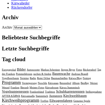
Kärwalieder
Rückersdorfer
Archiv
Archiv
Beliebteste Suchbegriffe
Letzte Suchbegriffe
Tag cloud
Bilder
Europapokal
Autoscooter
Markus Schreiner
Jürgen Beyer
Fotos
Rückersdorf
Tag
Baumwache
der Franken
Pommelsbrunn
suchen & finden
Andreas Brandl
Vogelbeerbaum
Termine
Radio
Roter Ochse
Baumaufstellen
Kärwa-Blog
Festzug
Programm
Kärwasau
Versteigerung
Noochln
Renzenhof
Album
BenRay
Werner
Franken
Kärwaboum
Wenzel
Bierzelt
Meister-Fotos
Kärwa Stammtisch
Vogelsuppenessen
Schubkarrenrennen
Frankenbänd
Tradition
Stellungnahme
Kirchweihbaum
Austanzen
AFTER-KÄRWA
Kärwamadla
Stammtisch
Kirchweihprogramm
Eilwagenfahren
Treffen
Gemeine Spiele