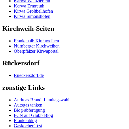
Kärwa Weinzierlein
Kerwa Ermreuth
Kirwa Großbellhofen
Kirwa Simonshofen
Kirchweih-Seiten
Frankenalb Kirchweihen
Nürnberger Kirchweihen
Oberpfälzer Kirwaportal
Rückersdorf
Rueckersdorf.de
zonstige Links
Andreas Brandl Landtagswahl
Autogas tanken
Blog-abfertigung
FCN auf Glubb-Blog
Frankenblog
Gaskocher Test