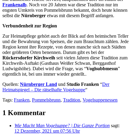
Frankenalb
. Noch vor 20 Jahren war diese Tradition nur im
engsten Umkreis von Pommelsbrunn bekannt, doch heute können
selbst die
Nürnberger
etwas mit diesem Begriff anfangen.
Verbundenheit zur Region
Zur Heimatpflege gehört auch der Blick auf den heimischen Teller
und die Bewahrung von Speisen, die zum Brauchtum zählen. Jede
Region kennt ihre Rezepte, von denen manche sich nach Städten
oder größeren Orten benennen. Darum gibt es bei der
Rückersdorfer Kirchweih
seit vielen Jahren diese Tradition zum
Kirchweih-Auftakt (Gasthaus Weißer Schwan, Berggasthof
Ludwigshöhe). Dabei wird die Frage, was “
Voglsubbmessn
”
eigentlich ist, bei uns immer wieder gestellt..
Quellen:
Nürnberger Land
und
Studio Franken
“
Der
Heimatspiegel – Die rätselhafte Vogelsuppe
“
Tags:
Franken
,
Pommelsbrunn
,
Tradition
,
Vogelsuppenessen
1 Kommentar
Wie Macht Man Vogelsuppe? | Die Ganze Portion
sagt:
12 Dezember, 2021 um 07:56 Uhr