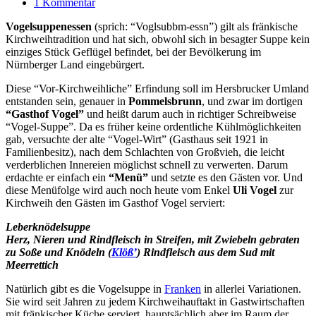
1 Kommentar
Vogelsuppenessen
(sprich: “Voglsubbm-essn”) gilt als fränkische
Kirchweihtradition und hat sich, obwohl sich in besagter Suppe kein
einziges Stück Geflügel befindet, bei der Bevölkerung im
Nürnberger Land eingebürgert.
Diese “Vor-Kirchweihliche” Erfindung soll im Hersbrucker Umland
entstanden sein, genauer in
Pommelsbrunn
, und zwar im dortigen
“Gasthof Vogel”
und heißt darum auch in richtiger Schreibweise
“Vogel-Suppe”. Da es früher keine ordentliche Kühlmöglichkeiten
gab, versuchte der alte “Vogel-Wirt” (Gasthaus seit 1921 in
Familienbesitz), nach dem Schlachten von Großvieh, die leicht
verderblichen Innereien möglichst schnell zu verwerten. Darum
erdachte er einfach ein
“Menü”
und setzte es den Gästen vor. Und
diese Menüfolge wird auch noch heute vom Enkel
Uli Vogel
zur
Kirchweih den Gästen im Gasthof Vogel serviert:
Leberknödelsuppe
Herz, Nieren und Rindfleisch in Streifen, mit Zwiebeln gebraten
zu Soße und Knödeln (
Klöß’
) Rindfleisch aus dem Sud mit
Meerrettich
Natürlich gibt es die Vogelsuppe in
Franken
in allerlei Variationen.
Sie wird seit Jahren zu jedem Kirchweihauftakt in Gastwirtschaften
mit fränkischer Küche serviert, hauptsächlich aber im Raum der